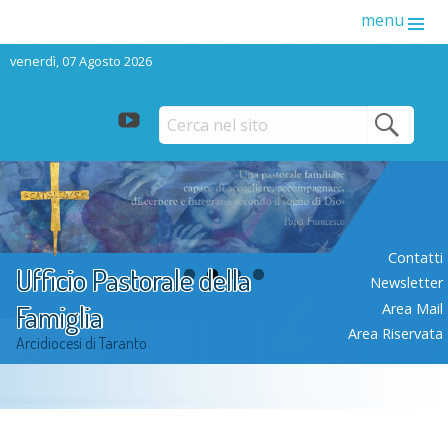
menu
venerdì, 07 Agosto 2026
youtube
Skip
to
content
Contatti
Ufficio Pastorale della
Newsletter
Famiglia
Area Mail
Area Riservata
Arcidiocesi di Taranto