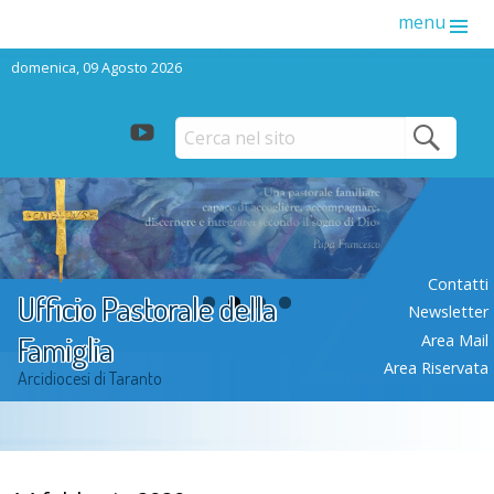
menu
domenica, 09 Agosto 2026
youtube
Skip
to
content
Contatti
Ufficio Pastorale della
Newsletter
Famiglia
Area Mail
Area Riservata
Arcidiocesi di Taranto