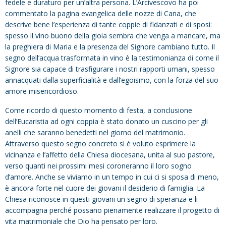
fedele e duraturo per un’altra persona. L’Arcivescovo ha poi
commentato la pagina evangelica delle nozze di Cana, che
descrive bene l’esperienza di tante coppie di fidanzati e di sposi:
spesso il vino buono della gioia sembra che venga a mancare, ma
la preghiera di Maria e la presenza del Signore cambiano tutto. Il
segno dell’acqua trasformata in vino è la testimonianza di come il
Signore sia capace di trasfigurare i nostri rapporti umani, spesso
annacquati dalla superficialità e dall’egoismo, con la forza del suo
amore misericordioso.
Come ricordo di questo momento di festa, a conclusione
dell’Eucaristia ad ogni coppia è stato donato un cuscino per gli
anelli che saranno benedetti nel giorno del matrimonio.
Attraverso questo segno concreto si è voluto esprimere la
vicinanza e l’affetto della Chiesa diocesana, unita al suo pastore,
verso quanti nei prossimi mesi coroneranno il loro sogno
d’amore. Anche se viviamo in un tempo in cui ci si sposa di meno,
è ancora forte nel cuore dei giovani il desiderio di famiglia. La
Chiesa riconosce in questi giovani un segno di speranza e li
accompagna perché possano pienamente realizzare il progetto di
vita matrimoniale che Dio ha pensato per loro.