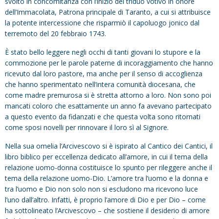
svolto in concomitanza con l’inizio del triduo votivo in onore
dell’Immacolata, Patrona principale di Taranto, a cui si attribuisce
la potente intercessione che risparmiò il capoluogo jonico dal
terremoto del 20 febbraio 1743.
È stato bello leggere negli occhi di tanti giovani lo stupore e la
commozione per le parole paterne di incoraggiamento che hanno
ricevuto dal loro pastore, ma anche per il senso di accoglienza
che hanno sperimentato nell’intera comunità diocesana, che
come madre premurosa si è stretta attorno a loro. Non sono poi
mancati coloro che esattamente un anno fa avevano partecipato
a questo evento da fidanzati e che questa volta sono ritornati
come sposi novelli per rinnovare il loro sì al Signore.
Nella sua omelia l’Arcivescovo si è ispirato al Cantico dei Cantici, il
libro biblico per eccellenza dedicato all’amore, in cui il tema della
relazione uomo-donna costituisce lo spunto per rileggere anche il
tema della relazione uomo-Dio. L’amore tra l’uomo e la donna e
tra l’uomo e Dio non solo non si escludono ma ricevono luce
l’uno dall’altro. Infatti, è proprio l’amore di Dio e per Dio – come
ha sottolineato l’Arcivescovo – che sostiene il desiderio di amore