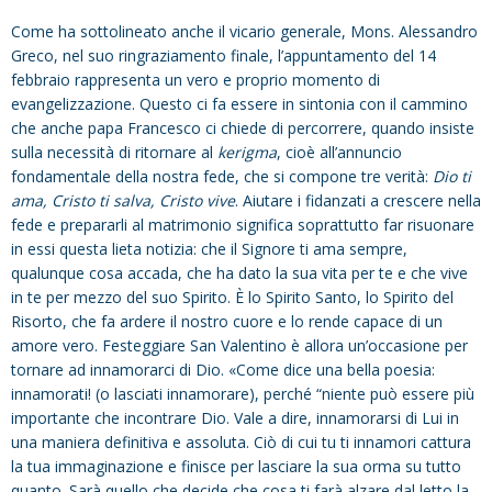
Come ha sottolineato anche il vicario generale, Mons. Alessandro
Greco, nel suo ringraziamento finale, l’appuntamento del 14
febbraio rappresenta un vero e proprio momento di
evangelizzazione. Questo ci fa essere in sintonia con il cammino
che anche papa Francesco ci chiede di percorrere, quando insiste
sulla necessità di ritornare al
kerigma
, cioè all’annuncio
fondamentale della nostra fede, che si compone tre verità:
Dio ti
ama, Cristo ti salva, Cristo vive
. Aiutare i fidanzati a crescere nella
fede e prepararli al matrimonio significa soprattutto far risuonare
in essi questa lieta notizia: che il Signore ti ama sempre,
qualunque cosa accada, che ha dato la sua vita per te e che vive
in te per mezzo del suo Spirito. È lo Spirito Santo, lo Spirito del
Risorto, che fa ardere il nostro cuore e lo rende capace di un
amore vero. Festeggiare San Valentino è allora un’occasione per
tornare ad innamorarci di Dio. «Come dice una bella poesia:
innamorati! (o lasciati innamorare), perché “niente può essere più
importante che incontrare Dio. Vale a dire, innamorarsi di Lui in
una maniera definitiva e assoluta. Ciò di cui tu ti innamori cattura
la tua immaginazione e finisce per lasciare la sua orma su tutto
quanto. Sarà quello che decide che cosa ti farà alzare dal letto la